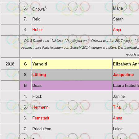
6.
3
Maria
Orlowa
7.
Reid
Sarah
8.
Huber
Anja
1
2
3
Die 3 Russinnen
Nikitina,
Potylizyna und
Orlowa wurden 2017 wegen "der
gesperrt. Ihre Platzierungen von Sotschi 2014 wurden annulliert. Der Internati
jedoch w
2018
G
Yarnold
Elizabeth An
S
Lölling
Jacqueline
B
Deas
Laura Isabell
4.
Flock
Janine
5.
Hermann
Tina
6.
Fernstädt
Anna
7.
Priedulēna
Lelde