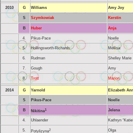
2010
G
Williams
Amy Joy
S
Szymkowiak
Kerstin
B
Huber
Anja
4.
Pikus-Pace
Noelle
5.
Hollingsworth-Richards
Mellisa
6.
Rudman
Shelley Marie
7.
Gough
Amy
8.
Trott
Marion
2014
G
Yarnold
Elizabeth An
S
Pikus-Pace
Noelle
B
1
Jelena
Nikitina
4.
Uhlaender
Kathryn “Katie
5.
2
Olga
Potylizyna