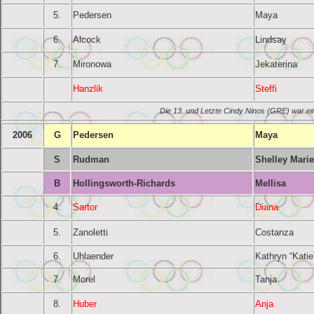
5.
Pedersen
Maya
6.
Alcock
Lindsay
7.
Mironowa
Jekaterina
Hanzlik
Steffi
Die 13. und Letzte Cindy Ninos (GRE) war ei
2006
G
Pedersen
Maya
S
Rudman
Shelley Marie
B
Hollingsworth-Richards
Mellisa
4.
Sartor
Diana
5.
Zanoletti
Costanza
6.
Uhlaender
Kathryn “Katie
7.
Morel
Tanja
8.
Huber
Anja