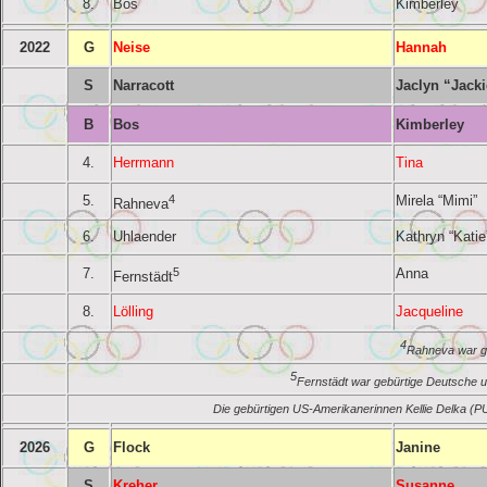
8.
Bos
Kimberley
2022
G
Neise
Hannah
S
Narracott
Jaclyn “Jack
B
Bos
Kimberley
4.
Herrmann
Tina
5.
4
Mirela “Mimi”
Rahneva
6.
Uhlaender
Kathryn “Katie
7.
5
Anna
Fernstädt
8.
Lölling
Jacqueline
4
Rahneva war ge
5
Fernstädt war gebürtige Deutsche u
Die gebürtigen US-Amerikanerinnen Kellie Delka (P
2026
G
Flock
Janine
S
Kreher
Susanne