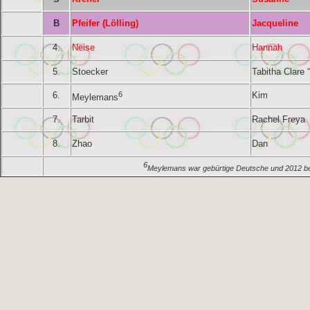
B
Pfeifer (Lölling)
Jacqueline
4.
Neise
Hannah
5.
Stoecker
Tabitha Clare “
6.
6
Kim
Meylemans
7.
Tarbit
Rachel Freya
8.
Zhao
Dan
6
Meylemans war gebürtige Deutsche und 2012 bei