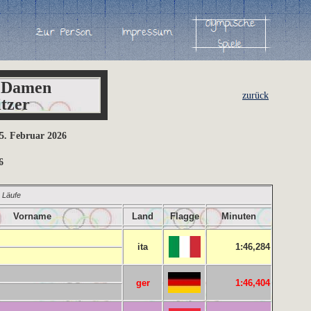
t Damen
zurück
tzer
15. Februar 2026
6
2 Läufe
Vorname
Land
Flagge
Minuten
ita
1:46,284
ger
1:46,404