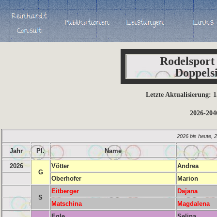
Rodelspor
Doppelsi
Letzte Aktualisierung: 
2026-204
2026 bis heute, 
Jahr
Pl.
Name
2026
Vötter
Andrea
G
Oberhofer
Marion
Eitberger
Dajana
S
Matschina
Magdalena
Egle
Selina