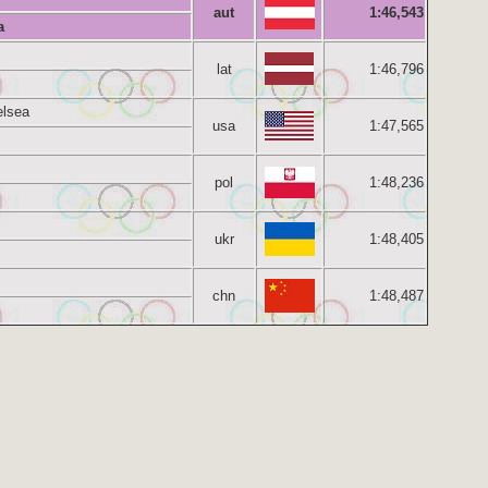
aut
1:46,543
a
lat
1:46,796
lsea
usa
1:47,565
pol
1:48,236
ukr
1:48,405
chn
1:48,487