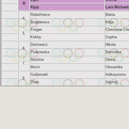
B
Kipp
Lara Michael
Robežniece
Marta
4.
Bogdanova
Kitija
Forgan
Chevonne Che
5.
Kirkby
Sophia
Domowicz
Nikola
6.
Piwkowska
Dominika
Stezkiw
Olena
7.
Moch
Olexandra
Gulijienaiti
Adikeyoumu
8.
Zhao
Jiaying