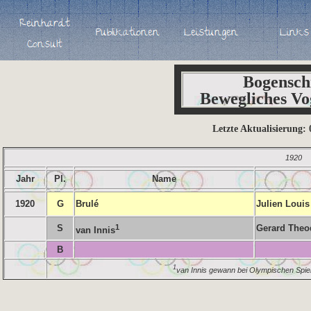
Bogensch
Bewegliches Vo
Letzte Aktualisierung:
1920
Jahr
Pl.
Name
1920
G
Brulé
Julien Louis
S
1
Gerard Theo
van Innis
B
1
van Innis gewann bei Olympischen Spiel