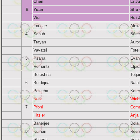
Chen
Li Ju
B
Yuan
Shu 
Wu
Hui 
Fouace
Alex
4.
Schuh
Bére
Trayan
Auro
Vavatsi
Fotei
5.
Psarra
Evan
Romantzi
Elpid
Bereshna
Tetja
6.
Burdejna
Natal
Palecha
Kater
Nulle
Wieb
7.
Pfohl
Corne
Hitzler
Anja
Banerjee
Dola
8.
Kumari
Reen
Sharma
Suma