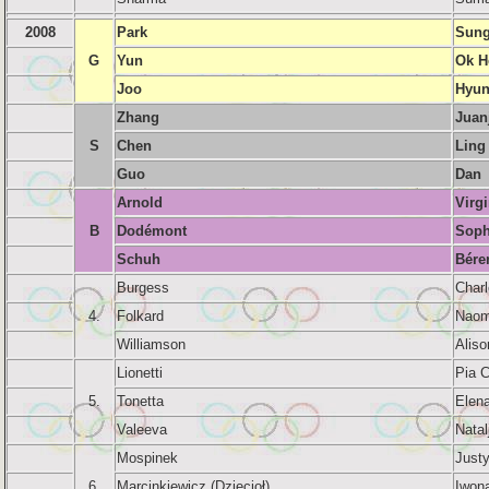
2008
Park
Sung
G
Yun
Ok H
Joo
Hyun
Zhang
Juan
S
Chen
Ling
Guo
Dan
Arnold
Virgi
B
Dodémont
Soph
Schuh
Bére
Burgess
Charl
4.
Folkard
Naom
Williamson
Aliso
Lionetti
Pia 
5.
Tonetta
Elen
Valeeva
Natal
Mospinek
Just
6.
Marcinkiewicz (Dzięcioł)
Iwon