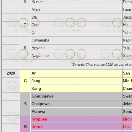
6.
Kumari
Deep
Majhi
Laxm
Wu
Jiaxi
7.
Cao
Hui
Qi
Yuho
Kawanaka
Kaori
8.
Hayashi
Yuki
Nagamine
Saori
6
Bayardo Chan startete 2020 als verheirat
2020
An
San
G
Jang
Min 
Kang
Chae
Gombojewa
Swet
S
Ossipowa
Jele
Perowa
Xeni
Kroppen
Mich
B
Unruh
Lisa