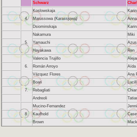
Schwarz
Char
Koslowskaja
Karin
4.
Marussowa (Karassjowa)
Anna
Dsiominskaja
Karin
Nakamura
Miki
5.
Yamauchi
Azus
Hayakawa
Ren
Valencia Trujillo
Aleja
6.
Román Arroyo
Aída 
Vázquez Flores
Ana 
Boari
Lucil
7.
Rebagliati
Chiar
Andreoli
Tatia
Mucino-Fernandez
Jenni
8.
Kaufhold
Case
Brown
Mack