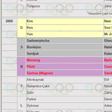
Tunjanze
Jana
1
Nasaridze-Çakir wa
2000
Kim
Nam
G
Kim
Soo 
Yun
Mi J
Sadownytscha
Olen
S
Burdejna
Natal
Serdjuk
Kate
Mensing
Barb
B
Pfohl
Corn
Sachse (Wagner)
Sand
Altınkaynak
Elif
4.
Nasaridze-Çakir
Natal
Şatır
Zeki
Parker
Deni
5.
Dykman
Adrie