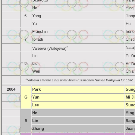
Scavotto
Kare
He
Ying
6.
Yang
Jianp
Yu
Hui
Franchini
Irene
Ioriatti
Crist
7.
2
Natal
Valeeva (Walejewa)
Lin
Yi Yi
8.
Liu
Pi Yu
Wen
Chia 
2
Valeeva startete 1992 unter ihrem russischen Namen Walejewa für EUN, 1
2004
Park
Sung
G
Yun
Mi J
Lee
Sung
He
Ying
S
Lin
San
Zhang
Juan