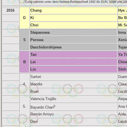
5
Lorig startete unter dem Namen Kwriwischwili 1992 für EUN, 1996 und 2000
2016
Chang
Hye 
G
Ki
Bo B
Choi
Mi S
Stepanowa
Inna
S
Perowa
Xeni
Daschidorshijewa
Tuja
Tan
Ya T
B
Lei
Chie
Lin
Shih
Sartori
Guen
4.
Mandia
Claud
Boari
Lucil
Valencia Trujillo
Aleja
5.
6
Ana 
Bayardo Chan
Román Arroyo
Aída 
Devi
Lais