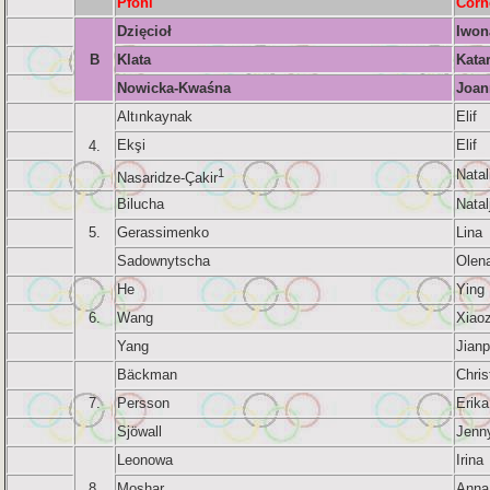
Pfohl
Corn
Dzięcioł
Iwon
B
Klata
Kata
Nowicka-Kwaśna
Joan
Altınkaynak
Elif
Ekşi
Elif
4.
1
Natal
Nasaridze-Çakir
Bilucha
Natal
5.
Gerassimenko
Lina
Sadownytscha
Olen
He
Ying
6.
Wang
Xiao
Yang
Jianp
Bäckman
Chris
7.
Persson
Erika
Sjöwall
Jenny
Leonowa
Irina
8.
Moshar
Anna