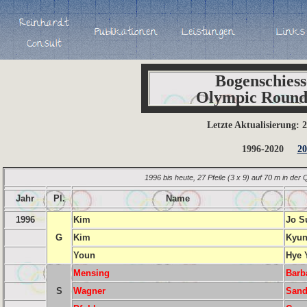
Bogenschies
Olympic Round
Letzte Aktualisierung: 
1996-2020
20
1996 bis heute, 27 Pfeile (3 x 9) auf 70 m in der 
Jahr
Pl.
Name
1996
Kim
Jo S
G
Kim
Kyu
Youn
Hye 
Mensing
Barb
S
Wagner
Sand