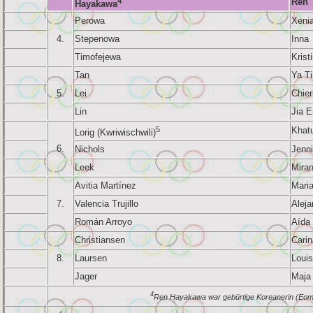
4
Ren
Hayakawa
Perowa
Xeni
4.
Stepenowa
Inna
Timofejewa
Krist
Tan
Ya T
5.
Lei
Chie
Lin
Jia E
5
Khat
Lorig (Kwriwischwili)
6.
Nichols
Jenni
Leek
Mira
Avitia Martínez
Mari
7.
Valencia Trujillo
Aleja
Román Arroyo
Aída 
Christiansen
Cari
8.
Laursen
Louis
Jager
Maja
4
Ren Hayakawa war gebürtige Koreanerin (Eom 