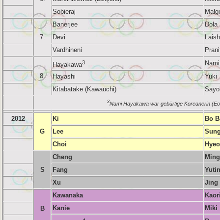
Sobieraj
Małg
Banerjee
Dola
7.
Devi
Lais
Vardhineni
Prani
3
Nami
Hayakawa
8.
Hayashi
Yuki
Kitabatake (Kawauchi)
Sayo
3
Nami Hayakawa war gebürtige Koreanerin (Eo
2012
Ki
Bo B
G
Lee
Sung
Choi
Hyeo
Cheng
Ming
S
Fang
Yuti
Xu
Jing
Kawanaka
Kaor
Kanie
Miki
B