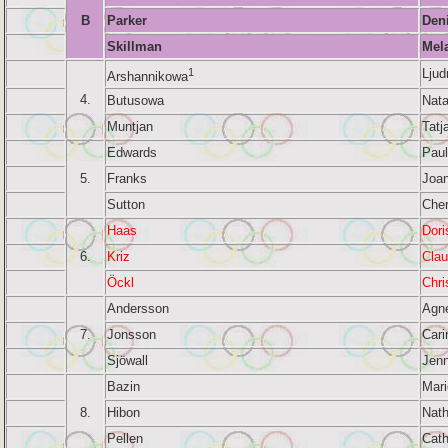
B
Parker
Den
Skillman
Mela
1
Ljud
Arshannikowa
4.
Butusowa
Nata
Muntjan
Tatj
Edwards
Paul
5.
Franks
Joan
Sutton
Cher
Haas
Dori
6.
Kriz
Clau
Öckl
Chri
Andersson
Agne
7.
Jonsson
Cari
Sjöwall
Jenn
Bazin
Mari
8.
Hibon
Nath
Pellen
Cath