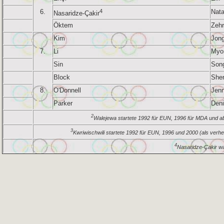
6.
4
Nata
Nasaridze-Çakir
Öktem
Zeh
Kim
Jon
7.
Li
Myo
Sin
Son
Block
Sher
8.
O'Donnell
Jenn
Parker
Den
2
Walejewa startete 1992 für EUN, 1996 für MDA und ab
3
Kwriwischwili startete 1992 für EUN, 1996 und 2000 (als verhe
4
Nasaridze-Çakir wa