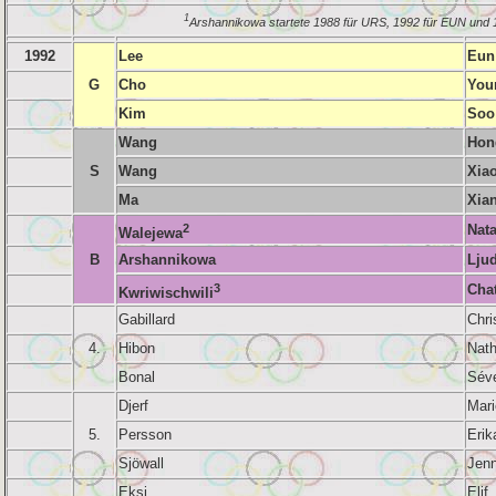
1
Arshannikowa startete 1988 für URS, 1992 für EUN und 
1992
Lee
Eun
G
Cho
You
Kim
Soo
Wang
Hon
S
Wang
Xia
Ma
Xia
2
Nata
Walejewa
B
Arshannikowa
Lju
3
Cha
Kwriwischwili
Gabillard
Chri
4.
Hibon
Nath
Bonal
Séve
Djerf
Mari
5.
Persson
Erik
Sjöwall
Jenn
Ekşi
Elif