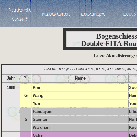
Bogenschies
Double FITA Rou
Letzte Aktualisierung:
1988 bis 1992, je 144 Pfeile auf 70, 60, 50, 30 m und 30, 50, 6
Jahr
Pl.
Name
1988
Kim
Soo
G
Wang
Hee
Yun
You
Handayani
Lili
S
Saiman
Nurf
Wardhani
Kus
Ochs
Deb