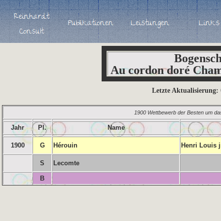
Bogensch
Au cordon doré Cham
Letzte Aktualisierung:
1900 Wettbewerb der Besten um da
Jahr
Pl.
Name
1900
G
Hérouin
Henri Louis j
S
Lecomte
B